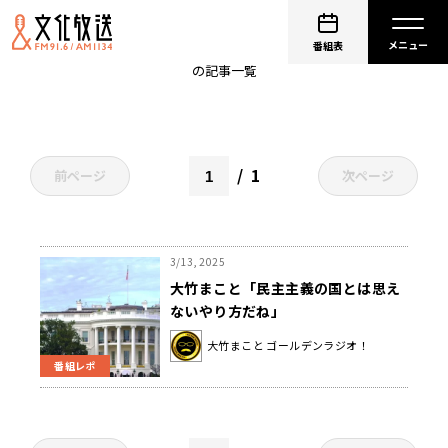
パレスチナ
番組表
の記事一覧
1
前ページ
次ページ
3/13, 2025
大竹まこと「民主主義の国とは思え
ないやり方だね」
大竹まこと ゴールデンラジオ！
番組レポ