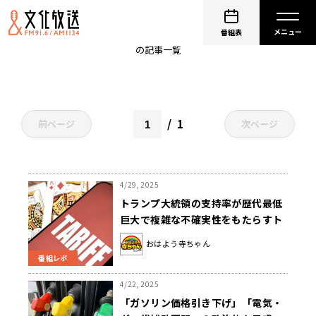
田中秀臣
番組表
の記事一覧
1
前ページ
次ページ
4/29, 2025
トランプ大統領の支持率が歴代最低
巨大で複雑な不確実性をもたらすト
ランプ関税
おはよう寺ちゃん
番組レポ
4/22, 2025
「ガソリン価格引き下げ」「電気・