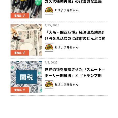
ガス代補助再開」の政治的な思惑
おはよう寺ちゃん
番組レポ
4/15, 2025
『大阪・関西万博』経済波及効果3
兆円を見込むのは政府のどんぶり勘
定
おはよう寺ちゃん
番組レポ
4/8, 2025
世界恐慌を増幅させた『スムート＝
ホーリー関税法』と『トランプ関
税』の共通点
おはよう寺ちゃん
番組レポ