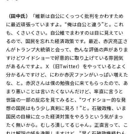
（田中氏）
「
維新は自公にくっつく批判をかわすため
に最近頑張っていますよ。“俺は自公と違う”と。これ
も、くさいくさい。自公維でまわすのは目に見えてい
るので、国民を忘れた経済政策です。最近、赤沢亮正さ
んがトランプ大統領と会って
、
色んな評価の声がありま
すけどワイドショーで好意的に取り上げている雰囲気
があるんですよ。Ｘ（旧Twitter）をやっているとよく
分かるんですけど、にわか赤沢ファンがいっぱい増えた
な、と。赤沢さんは僕の勉強会に来てもらったので、あ
まり悪いことは言いたくないんだけど、率直に言うと
世論の一部の反応を見てみると、
“
ワイドショー的な発
想の国民はもう少し真剣に見ろ！”と。石破政権、いま
国民の目線に立った経済対策をやろうという気がまっ
たく無いから。むしろ潰してるじゃん。正直言って、こ
れは解説の域を逸脱しますけど、
“
早く石破政権終わん