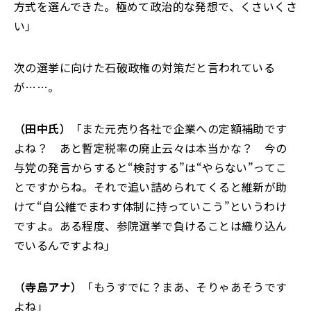
方式を選んできた。極めて政治的な発想で、くさいくさ
い
」
次の選挙に向けた石破政権の対策だと言われている
が……。
（田中氏）
「
また元売り各社で企業への定額補助です
よね？ あと暫定税率の廃止云々は本当かな？ 今の
与党の発言からすると“検討する”は
“
やらない
”
ってこ
とですからね。それで追い詰められてくると維新が助
けて
“
自公維でまわす体制に持っていこう”というわけ
ですよ。ある程度、参院選挙で負けることは織り込ん
でいるんですよね」
（寺島アナ）
「
もうすでに？まあ、そりゃあそうです
よね
」