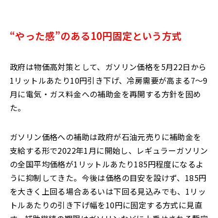
“やった感”のある10円固定という方式
政府は物価高対策として、ガソリン価格を
5月22
日から
1
リットルあたり
10
円引き下げ、冷房需要が高まる
7
～
9
月に電気・ガス料金への補助金を再開する方針を固め
た。
ガソリン価格への補助は政府が石油元売りに補助金を
支給する形で
2022
年
1
月に開始し、レギュラーガソリン
の全国平均価格が
1
リットルあたり
185
円程度になるよ
うに抑制してきた。今後は価格の目安を設けず、
185
円
を大きく上回る場合あるいは下回る見込みでも、
1
リッ
トルあたりの引き下げ幅を
10
円に固定する方式に見直