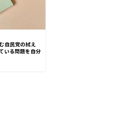
む自民党の拭え
ている問題を自分
した」
！