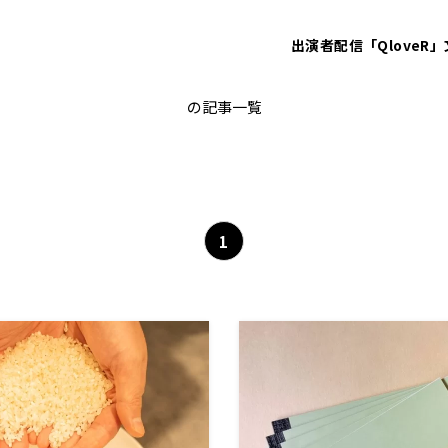
出演者
配信「QloveR」
石破総理
の記事一覧
1