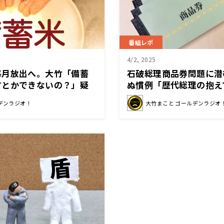
番組レポ
4/2, 2025
毎月放出へ。大竹「備蓄
石破総理商品券問題に潜
すとかできないの？」疑
ぬ慣例「歴代総理の抱え
だけに集約して言い訳を
デンラジオ！
大竹まこと ゴールデンラジオ