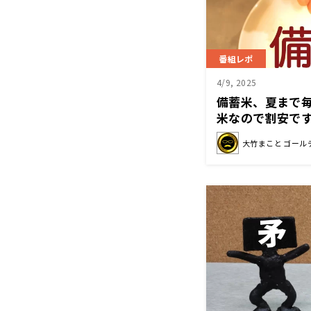
番組レポ
4/9, 2025
備蓄米、夏まで
米なので割安で
問を吐露
大竹まこと ゴール