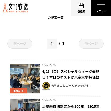
青木理
番組表
の記事一覧
1
前ページ
次ページ
4/25, 2025
4/25（金）スペシャルウィーク最終
日！本日のゲストは東京大学特任教
授の鈴木宣弘さんでした！
大竹まこと ゴールデンラジオ！
番組レポ
4/25, 2025
治安維持法制定から100年。1925年