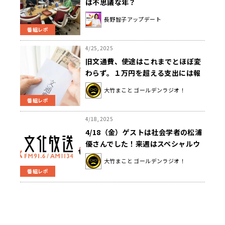
は不思議な年？
長野智子アップデート
番組レポ
4/25, 2025
旧文通費、使途はこれまでとほぼ変
わらず。１万円を超える支出には報
告義務。大竹「これまで何に使って
大竹まこと ゴールデンラジオ！
たのか気になる」
番組レポ
4/18, 2025
4/18（金）ゲストは社会学者の松浦
優さんでした！来週はスペシャルウ
ィークです‼
大竹まこと ゴールデンラジオ！
番組レポ