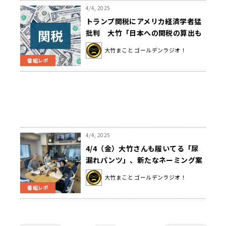
4/4, 2025
トランプ関税にアメリカ経済学者猛
批判 大竹「日本への関税の算出も
でたらめ」
大竹まこと ゴールデンラジオ！
番組レポ
4/4, 2025
4/4（金）大竹さんも履いてる「尿
漏れパンツ」、新たなネーミング案
は？ゲストは株式会社「雨風太陽」
大竹まこと ゴールデンラジオ！
代表取締役の高橋博之さんでした！
番組レポ