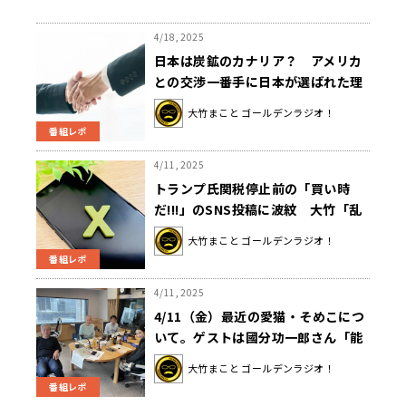
4/18, 2025
日本は炭鉱のカナリア？ アメリカ
との交渉一番手に日本が選ばれた理
由は…？大竹「交渉しやすい日本を
大竹まこと ゴールデンラジオ！
選んだ？」
番組レポ
4/11, 2025
トランプ氏関税停止前の「買い時
だ!!!」のSNS投稿に波紋 大竹「乱
高下するに決まってるもんね」
大竹まこと ゴールデンラジオ！
番組レポ
4/11, 2025
4/11（金）最近の愛猫・そめこにつ
いて。ゲストは國分功一郎さん「能
動でも受動でもなく『中動態』と
大竹まこと ゴールデンラジオ！
は？」
番組レポ