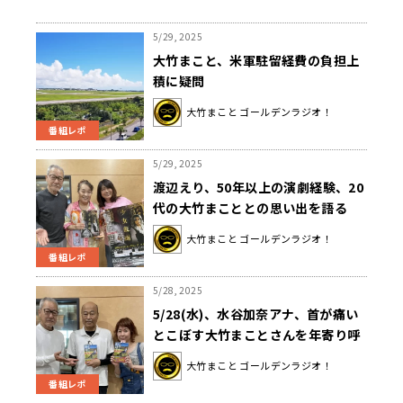
5/29, 2025
大竹まこと、米軍駐留経費の負担上
積に疑問
大竹まこと ゴールデンラジオ！
番組レポ
5/29, 2025
渡辺えり、50年以上の演劇経験、20
代の大竹まこととの思い出を語る
大竹まこと ゴールデンラジオ！
番組レポ
5/28, 2025
5/28(水)、水谷加奈アナ、首が痛い
とこぼす大竹まことさんを年寄り呼
ばわり！？大竹さんは、水谷アナの
大竹まこと ゴールデンラジオ！
加齢による髪質の変化を見抜いて猛
番組レポ
反撃！？