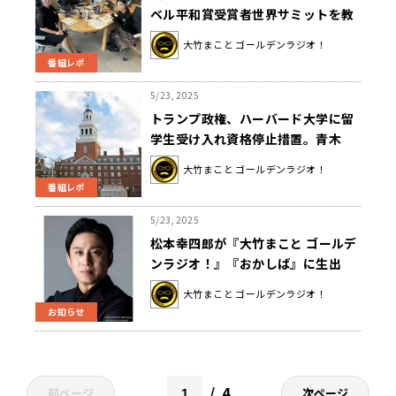
ベル平和賞受賞者世界サミットを教
えてもらう
大竹まこと ゴールデンラジオ！
番組レポ
5/23, 2025
トランプ政権、ハーバード大学に留
学生受け入れ資格停止措置。青木
「学問の自治も大学の独立も何もな
大竹まこと ゴールデンラジオ！
い」
番組レポ
5/23, 2025
松本幸四郎が『大竹まこと ゴールデ
ンラジオ！』『おかしば』に生出
演！ 「鬼平犯科帳」への思いを語る
大竹まこと ゴールデンラジオ！
お知らせ
4
前ページ
次ページ