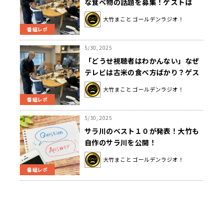
な食べ物の話題を募集！ゲストは
「The HEADLINE」編集長の石田健
大竹まこと ゴールデンラジオ！
さんでした！
番組レポ
5/30, 2025
「どうせ視聴者はわかんない」なぜ
テレビは古米の食べ方ばかり？ゲス
トに大竹納得
大竹まこと ゴールデンラジオ！
番組レポ
5/30, 2025
サラ川のベスト１０が発表！大竹も
自作のサラ川を公開！
大竹まこと ゴールデンラジオ！
番組レポ