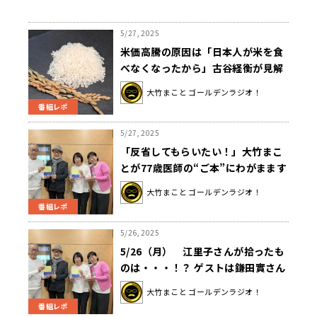
5/27, 2025
米価高騰の原因は「日本人が米を食
べなくなったから」古谷経衡が見解
を語る
大竹まこと ゴールデンラジオ！
番組レポ
5/27, 2025
「反省してもらいたい！」大竹まこ
とが77歳医師の“ご本”にわがまます
ぎるクレーム
大竹まこと ゴールデンラジオ！
番組レポ
5/26, 2025
5/26（月） 江里子さんが拾ったも
のは・・・！？ ゲストは鎌田實さん
でした。
大竹まこと ゴールデンラジオ！
番組レポ