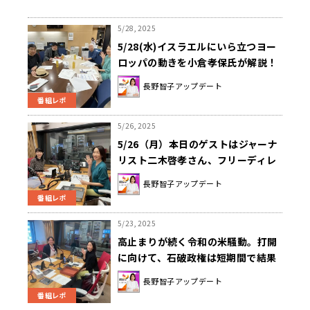
5/28, 2025
5/28(水)イスラエルにいら立つヨー
ロッパの動きを小倉孝保氏が解説！
吉田隆氏『紀州のドンファンもうひ
長野智子アップデート
とつの裁判』解説！そして傘ソムリ
番組レポ
エの土屋博勇喜氏オススメ傘紹介
も！
5/26, 2025
5/26（月）本日のゲストはジャーナ
リスト二木啓孝さん、フリーディレ
クター中村健吾さんでした！
長野智子アップデート
番組レポ
5/23, 2025
高止まりが続く令和の米騒動。打開
に向けて、石破政権は短期間で結果
を出すことができるのか
長野智子アップデート
番組レポ