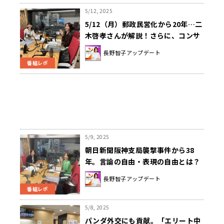
説も！
5/12, 2025
5/12（月）郵政民営化から20年…二
木啓孝さんが解説！さらに、コンサ
ートの未来について平野亜矢さんが
長野智子アップデート
解説！
番組レポ
5/9, 2025
朝日新聞阪神支局襲撃事件から38
年。言論の自由・表現の自由とは？
長野智子アップデート
番組レポ
5/8, 2025
パンダ外交にも貢献。「エリート中