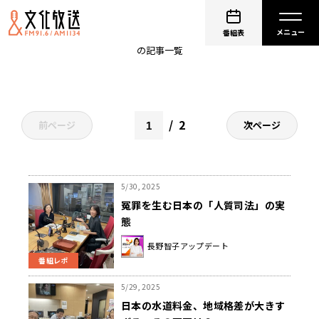
長野智子アップデート
番組表
の記事一覧
2
前ページ
次ページ
5/30, 2025
冤罪を生む日本の「人質司法」の実
態
長野智子アップデート
番組レポ
5/29, 2025
日本の水道料金、地域格差が大きす