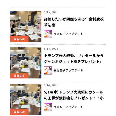
5/15, 2025
評価したいが問題もある年金制度改
革法案
長野智子アップデート
番組レポ
5/14, 2025
トランプ米大統領、「カタールから
ジャンボジェット機をプレゼント」
の背景
長野智子アップデート
番組レポ
5/14, 2025
5/14(水)トランプ大統領にカタール
の王様が飛行機をプレゼント！？小
倉孝保氏が解説！谷口英喜医師によ
長野智子アップデート
る『熱あたり』解説＆松本佐保日本
番組レポ
大学教授による『コンクラーベ』解