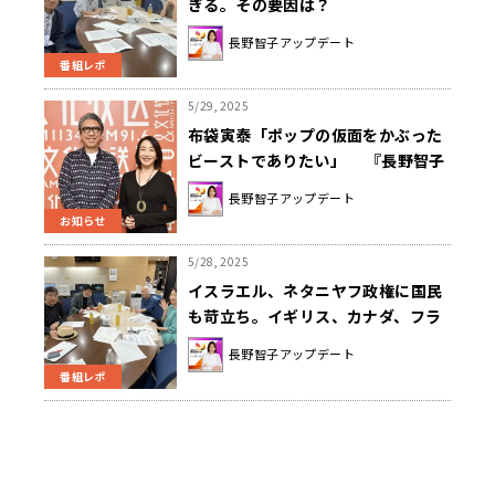
ぎる。その要因は？
長野智子アップデート
番組レポ
5/29, 2025
布袋寅泰「ポップの仮面をかぶった
ビーストでありたい」 『長野智子
アップデート』スペシャルウィーク
長野智子アップデート
に布袋寅泰が登場！レジェンドギタ
お知らせ
リストと語る、音楽・人生・好奇
心 6/10（火）〜13（金）放送
5/28, 2025
イスラエル、ネタニヤフ政権に国民
も苛立ち。イギリス、カナダ、フラ
ンスは共同声明を発表
長野智子アップデート
番組レポ