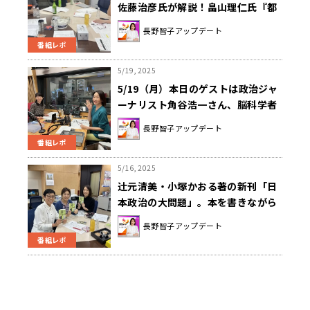
佐藤治彦氏が解説！畠山理仁氏『都
議選1か月前』解説＆ニュースピック
長野智子アップデート
アップには大阪関西万博ぴあ編集長
番組レポ
の伊奈禎氏！
5/19, 2025
5/19（月）本日のゲストは政治ジャ
ーナリスト角谷浩一さん、脳科学者
の中野信子さんでした！
長野智子アップデート
番組レポ
5/16, 2025
辻󠄀元清美・小塚かおる著の新刊「日
本政治の大問題」。本を書きながら
気づいた大きな発見とは？
長野智子アップデート
番組レポ