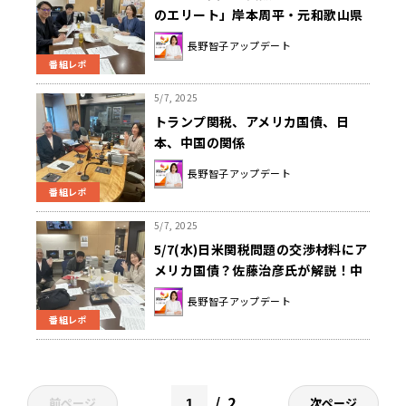
のエリート」岸本周平・元和歌山県
知事の経歴
長野智子アップデート
番組レポ
5/7, 2025
トランプ関税、アメリカ国債、日
本、中国の関係
長野智子アップデート
番組レポ
5/7, 2025
5/7(水)日米関税問題の交渉材料にア
メリカ国債？佐藤治彦氏が解説！中
村逸郎氏がウクライナ・ロシアの和
長野智子アップデート
平の見通しについて解説！
番組レポ
2
前ページ
次ページ