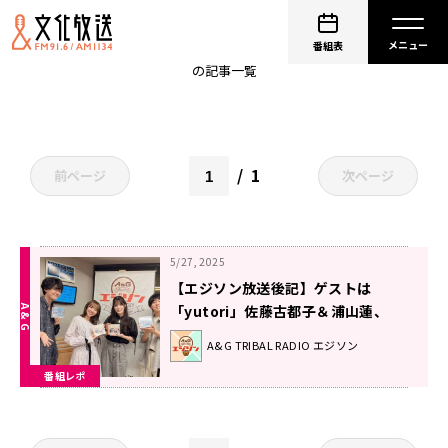
yutori
番組表
の記事一覧
1
前ページ
次ページ
5/27, 2025
【エジソン放送後記】ゲストは
「yutori」佐藤古都子＆浦山蓮、
「NACHERRY」村上奈津実&田中ち
A&G TRIBAL RADIO エジソン
え美 2025年5月24日放送回」
番組レポ