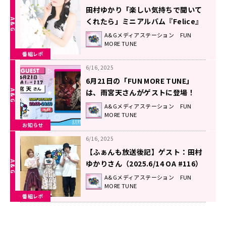
田村ゆかり「楽しい気持ちで聞いて
くれたら」ミニアルバム『Felice』
に込めた想い！
A&Gメディアステーション FUN
MORE TUNE
番組レポ
6/16, 2025
6月21日の「FUN MORE TUNE」
は、雨宮天さんがゲストに登場！
A&Gメディアステーション FUN
MORE TUNE
お知らせ
6/16, 2025
【ふぁんも放送後記】ゲスト：田村
ゆかりさん（2025.6/14 OA #116）
A&Gメディアステーション FUN
MORE TUNE
番組レポ