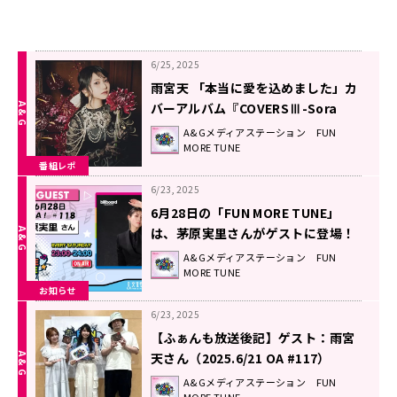
6/25, 2025
雨宮天 「本当に愛を込めました」カ
バーアルバム『COVERSⅢ-Sora
Amamiya favorite songs-』に込
A&Gメディアステーション FUN
MORE TUNE
めた想い！
番組レポ
6/23, 2025
6月28日の「FUN MORE TUNE」
は、茅原実里さんがゲストに登場！
A&Gメディアステーション FUN
MORE TUNE
お知らせ
6/23, 2025
【ふぁんも放送後記】ゲスト：雨宮
天さん（2025.6/21 OA #117）
A&Gメディアステーション FUN
MORE TUNE