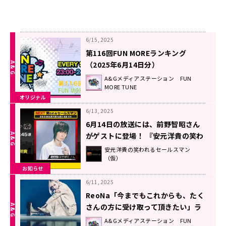
6/15, 2025
第116回FUN MOREランキング
（2025年6月14日分）
A&Gメディアステーション FUN
MORE TUNE
オリジナル
6/13, 2025
6月14日の放送には、前野智昭さん
がゲストに登場！ 『安元洋貴の笑わ
れるセールスマン（仮）』
安元洋貴の笑われるセールスマン
（仮）
お知らせ
6/11, 2025
ReoNa「今までもこれからも、たく
さんの方に受け取って頂きたい」ラ
イブ映像作品『AVATAR 2024』
A&Gメディアステーション FUN