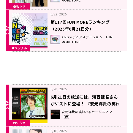
番組レポ
6/22, 2025
第117回FUN MOREランキング
（2025年6月21日分）
A&Gメディアステーション FUN
MORE TUNE
オリジナル
6/20, 2025
6月21日の放送には、河西健吾さん
がゲストに登場！ 『安元洋貴の笑わ
れるセールスマン（仮）』
安元洋貴の笑われるセールスマン
（仮）
お知らせ
6/18, 2025