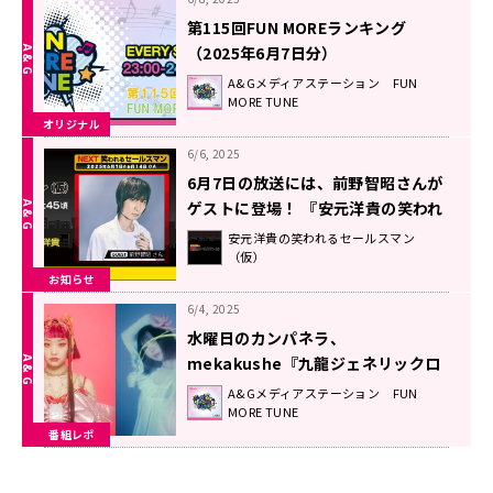
第115回FUN MOREランキング
（2025年6月7日分）
A&Gメディアステーション FUN
MORE TUNE
オリジナル
6/6, 2025
6月7日の放送には、前野智昭さんが
ゲストに登場！ 『安元洋貴の笑われ
るセールスマン（仮）』
安元洋貴の笑われるセールスマン
（仮）
お知らせ
6/4, 2025
水曜日のカンパネラ、
mekakushe『九龍ジェネリックロ
マンス』楽曲に込めた想い！
A&Gメディアステーション FUN
MORE TUNE
番組レポ