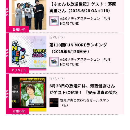
【ふぁんも放送後記】ゲスト：茅原
実里さん（2025.6/28 OA #118）
A&Gメディアステーション FUN
MORE TUNE
番組レポ
6/29, 2025
第118回FUN MOREランキング
（2025年6月28日分）
A&Gメディアステーション FUN
MORE TUNE
オリジナル
6/27, 2025
6月28日の放送には、河西健吾さん
がゲストに登場！ 『安元洋貴の笑わ
れるセールスマン（仮）』
安元洋貴の笑われるセールスマン
（仮）
お知らせ