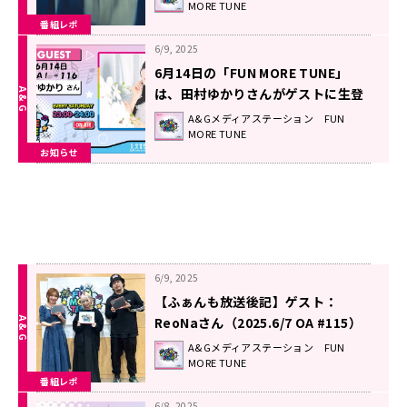
MORE TUNE
『Birth 2024』に込めた想い！
番組レポ
6/9, 2025
6月14日の「FUN MORE TUNE」
は、田村ゆかりさんがゲストに生登
場＆古川慎さんのコメントもOA！
A&Gメディアステーション FUN
MORE TUNE
お知らせ
6/9, 2025
【ふぁんも放送後記】ゲスト：
ReoNaさん（2025.6/7 OA #115）
A&Gメディアステーション FUN
MORE TUNE
番組レポ
6/8, 2025