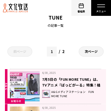
A＆Gメディアステーション FUN MORE
番組表
TUNE
の記事一覧
2
前ページ
次ページ
6/30, 2025
7月5日の「FUN MORE TUNE」は、
TVアニメ『ばっどがーる』特集！橘
杏咲さん＆花宮初奈さんがゲストに
A&Gメディアステーション FUN
MORE TUNE
登場！
お知らせ
6/30, 2025