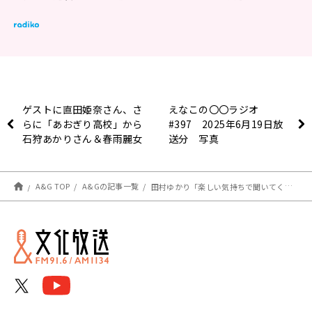
ゲストに直田姫奈さん、さ
えなこの〇〇ラジオ
らに「あおぎり高校」から
#397 2025年6月19日放
石狩あかりさん＆春雨麗女
送分 写真
さんが登場！エジソン6月
21日
A&G TOP
A&Gの記事一覧
田村ゆかり「楽しい気持ちで聞いてくれたら」ミニアルバム『Felice』に込めた想い！