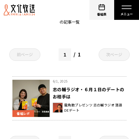
Gakken
番組表
の記事一覧
1
前ページ
次ページ
6/1, 2025
志の輔ラジオ・６月１日のデートの
お相手は
龍角散プレゼンツ 志の輔ラジオ 落語
DEデート
番組レポ