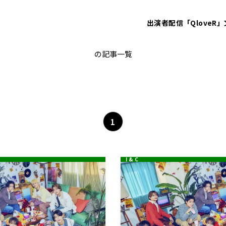
出演者
配信「QloveR」
原嘉孝
の記事一覧
1