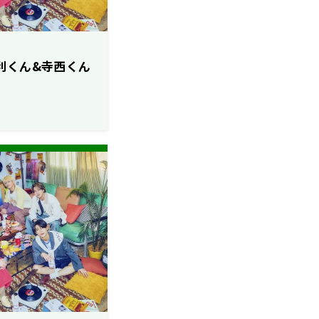
は勝利くん&寺西くん