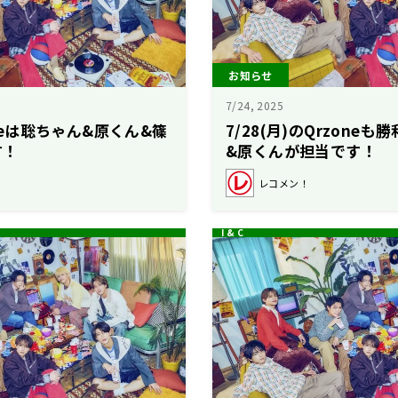
お知らせ
7/24, 2025
oneは聡ちゃん&原くん&篠
7/28(月)のQrzone
す！
&原くんが担当です！
レコメン！