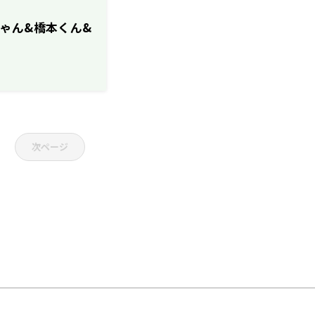
聡ちゃん&橋本くん&
次ページ