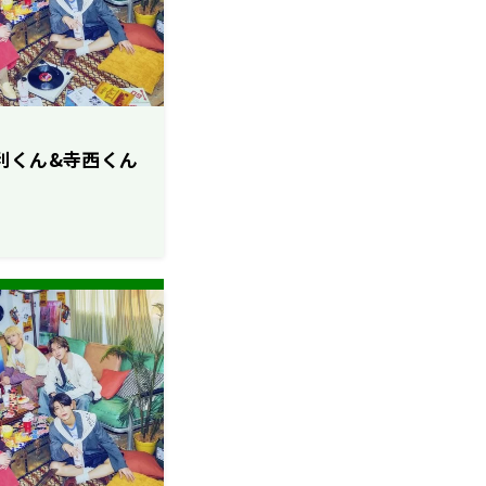
も勝利くん&寺西くん