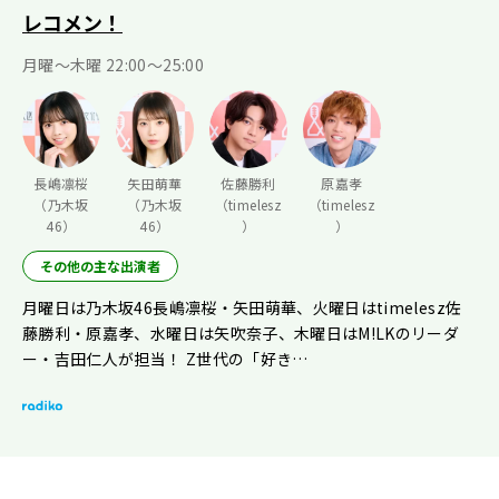
レコメン！
月曜〜木曜 22:00〜25:00
長嶋凛桜
矢田萌華
佐藤勝利
原嘉孝
（乃木坂
（乃木坂
（timelesz
（timelesz
46）
46）
）
）
その他の主な出演者
月曜日は乃木坂46長嶋凛桜・矢田萌華、火曜日はtimelesz佐
藤勝利・原嘉孝、水曜日は矢吹奈子、木曜日はM!LKのリーダ
ー・吉田仁人が担当！ Z世代の「好き…