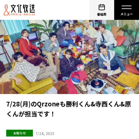
番組表
7/28(月)のQrzoneも勝利くん&寺西くん&原
くんが担当です！
7/24, 2025
お知らせ