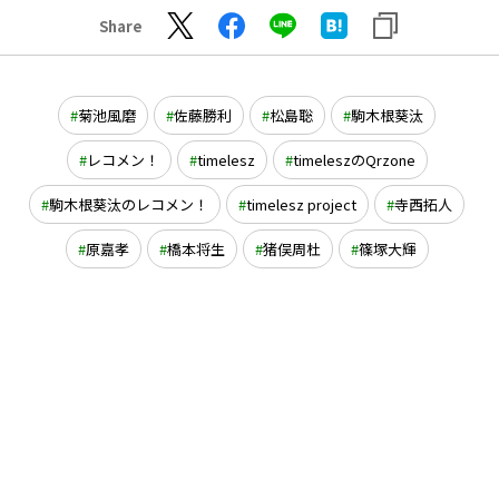
Share
菊池風磨
佐藤勝利
松島聡
駒木根葵汰
レコメン！
timelesz
timeleszのQrzone
駒木根葵汰のレコメン！
timelesz project
寺西拓人
原嘉孝
橋本将生
猪俣周杜
篠塚大輝