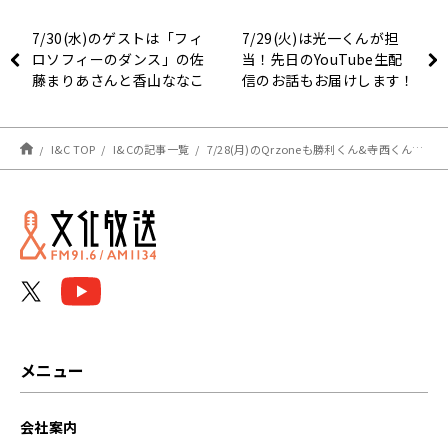
7/30(水)のゲストは「フィ
7/29(火)は光一くんが担
ロソフィーのダンス」の佐
当！先日のYouTube生配
藤まりあさんと香山ななこ
信のお話もお届けします！
さん！【矢吹奈子のレコメ
ン！】
I&C TOP
I&Cの記事一覧
7/28(月)のQrzoneも勝利くん&寺西くん&原くんが担当です！
メニュー
会社案内