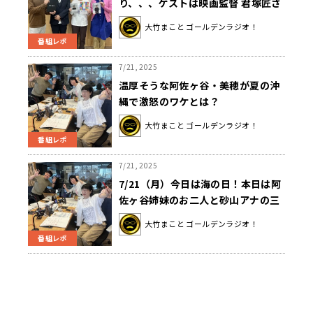
り、、、ゲストは映画監督 君塚匠さ
んでした！
大竹まこと ゴールデンラジオ！
番組レポ
7/21, 2025
温厚そうな阿佐ヶ谷・美穂が夏の沖
縄で激怒のワケとは？
大竹まこと ゴールデンラジオ！
番組レポ
7/21, 2025
7/21（月）今日は海の日！本日は阿
佐ヶ谷姉妹のお二人と砂山アナの三
人でお届けしました。
大竹まこと ゴールデンラジオ！
番組レポ