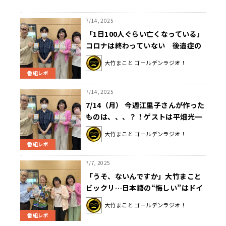
7/14, 2025
「1日100人ぐらい亡くなっている」
コロナは終わっていない 後遺症の
実態に大竹驚く
大竹まこと ゴールデンラジオ！
番組レポ
7/14, 2025
7/14（月） 今週江里子さんが作った
ものは、、、？！ゲストは平畑光一
さんでした。
大竹まこと ゴールデンラジオ！
番組レポ
7/7, 2025
「うそ、ないんですか」大竹まこと
ビックリ…日本語の“悔しい”はドイ
ツ語にない！？
大竹まこと ゴールデンラジオ！
番組レポ