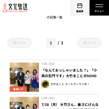
阿佐ヶ谷姉妹
番組表
の記事一覧
1
前ページ
次ページ
7/28, 2025
「なんておっしゃいました？」「小
鳥の肛門です」大竹まことがADHD
の君塚匠監督に迫る
大竹まこと ゴールデンラジオ！
番組レポ
7/28, 2025
7/28（月） 大竹さん、暑さにげんな