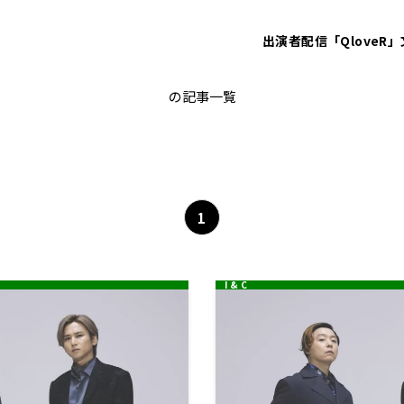
出演者
配信「QloveR」
Kinki Kidsどんなもんヤ！
の記事一覧
1