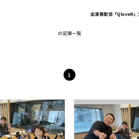
出演者
配信「QloveR」
オテンキのり
の記事一覧
1