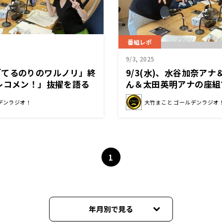
番組レポ
9/3, 2025
「てるのりのワルノリ」終
9/3(水)、水谷加奈ア
レコメン！」抜擢を語る
ん＆太田英明アナの座組
まことさん＆砂山圭大郎
デンラジオ！
大竹まこと ゴールデンラジオ
1
年月別で見る