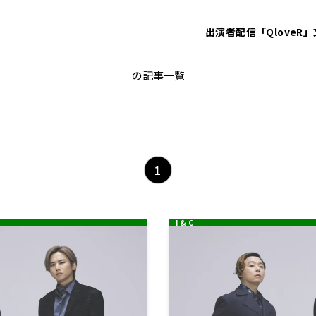
出演者
配信「QloveR」
堂本光一
の記事一覧
1