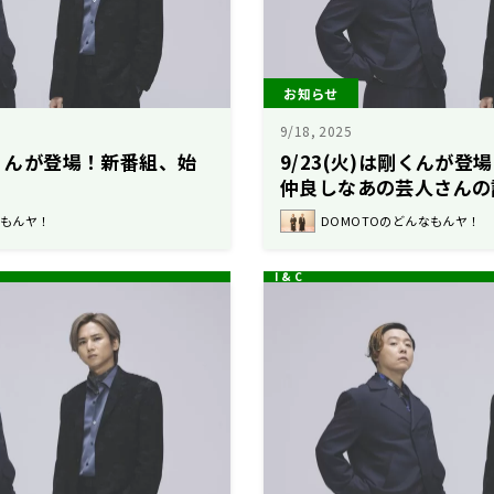
お知らせ
9/18, 2025
一くんが登場！新番組、始
9/23(火)は剛くんが
仲良しなあの芸人さんの
などなど！
なもんヤ！
DOMOTOのどんなもんヤ！