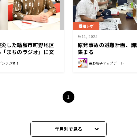
番組レポ
9/11, 2025
被災した輪島市町野地区
原発事故の避難計画、課
局「まちのラジオ」に文
集まる
無償提供
デンラジオ！
長野智子アップデート
1
年月別で見る