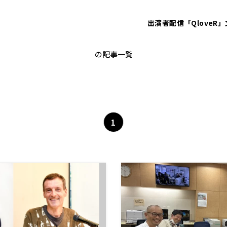
出演者
配信「QloveR」
能登半島地震
の記事一覧
1