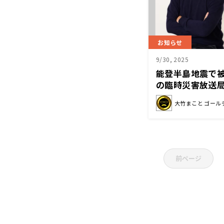
お知らせ
9/30, 2025
能登半島地震で
の臨時災害放送
化放送の2番組を
大竹まこと ゴール
前ページ