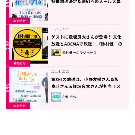
特番放送決定＆番組へのメール大募
集！
お知らせ
11/21, 2025
ゲストに逢坂良太さんが登場！ 文化
放送とABEMAで放送！『鈴村健一の
ラジベース』#191
鈴村健一のラジベース
お知らせ
11/14, 2025
第3回の放送は、小野友樹さん＆坂
泰斗さん＆逢坂良太さんが担当！メ
ール大募集【TVアニメ「太陽よりも
ANI-MHz
眩しい星」～ラジオに挑戦してみよ
お知らせ
うと思う。～】