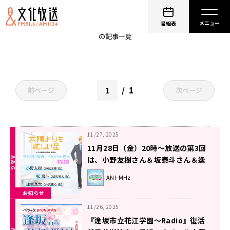
逢坂良太
番組表
の記事一覧
1
前ページ
次ページ
11/27, 2025
11月28日（金）20時～放送の第3回
は、小野友樹さん＆坂泰斗さん＆逢
坂良太さんが担当！【TVアニメ「太
ANI-MHz
陽よりも眩しい星」～ラジオに挑戦
お知らせ
してみようと思う。～】
11/26, 2025
『逢坂市立花江学園～Radio』復活