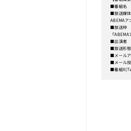
■番組名
■放送媒体 
ABEMAア
■放送枠 
『ABEMA
■出演者
■放送形
■メー
■メール
■番組X(T