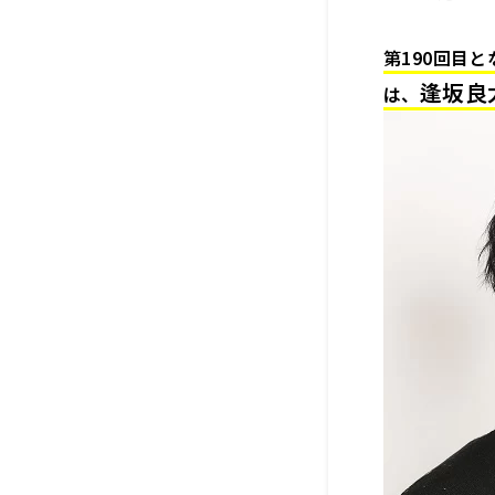
第190
回目と
逢坂良
は、