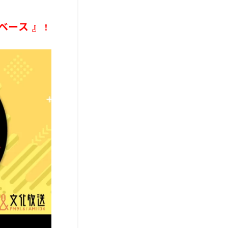
ベース 』
！