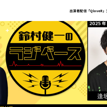
出演者
配信「QloveR」