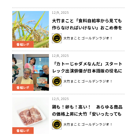
12/9, 2025
大竹まこと「食料自給率から見ても
作らなければいけない」おこめ券を
巡る政策に懸念
大竹まこと ゴールデンラジオ！
番組レポ
12/8, 2025
「カトーじゃダメなんだ」スタート
レック出演俳優が日本語版の役名に
こだわるワケとは？
大竹まこと ゴールデンラジオ！
番組レポ
12/5, 2025
鶏も！卵も！高い！ あらゆる商品
の価格上昇に大竹「安いったっても
やしばっかり食うわけにはいかな
大竹まこと ゴールデンラジオ！
い」
番組レポ