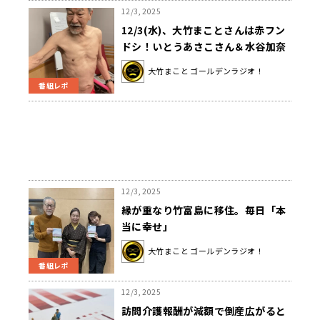
12/3, 2025
12/3(水)、大竹まことさんは赤フン
ドシ！いとうあさこさん＆水谷加奈
アナはビキニ水着！ラジマガに突然
大竹まこと ゴールデンラジオ！
乱入、コント披露して大騒ぎ！？
番組レポ
12/3, 2025
縁が重なり竹富島に移住。毎日「本
当に幸せ」
大竹まこと ゴールデンラジオ！
番組レポ
12/3, 2025
訪問介護報酬が減額で倒産広がると