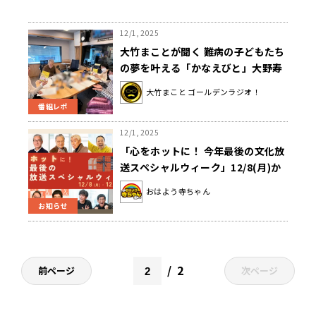
12/1, 2025
大竹まことが聞く 難病の子どもたち
の夢を叶える「かなえびと」大野寿
子さんの活動
大竹まこと ゴールデンラジオ！
番組レポ
12/1, 2025
「心をホットに！ 今年最後の文化放
送スペシャルウィーク」12/8(月)か
ら！スペシャルゲスト＆特別企画や
おはよう寺ちゃん
プレゼントが満載の1週間
お知らせ
2
前ページ
次ページ