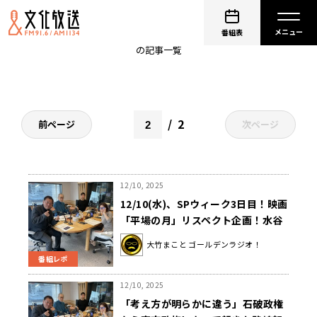
ゴールデンラジオ
番組表
の記事一覧
2
前ページ
次ページ
12/10, 2025
12/10(水)、SPウィーク3日目！映画
「平場の月」リスペクト企画！水谷
加奈アナ＆いとうあさこさんが井川
大竹まこと ゴールデンラジオ！
遥さんを再現？『夢みたいなことだ
番組レポ
よ…』ゲストは神保哲生氏！
12/10, 2025
「考え方が明らかに違う」石破政権