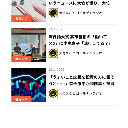
いうニュースに大竹が憤り。大竹
「根本的に政策が間違ってる」
大竹まこと ゴールデンラジオ！
番組レポ
12/2, 2025
流行語大賞 高市首相の「働いて
×5」に小島慶子「流行してる？」
大竹まこと ゴールデンラジオ！
番組レポ
12/1, 2025
「うまいこと庶民を投資の方に回そ
うと……」森永康平が物価高と投資
の仕組みを解説
大竹まこと ゴールデンラジオ！
番組レポ