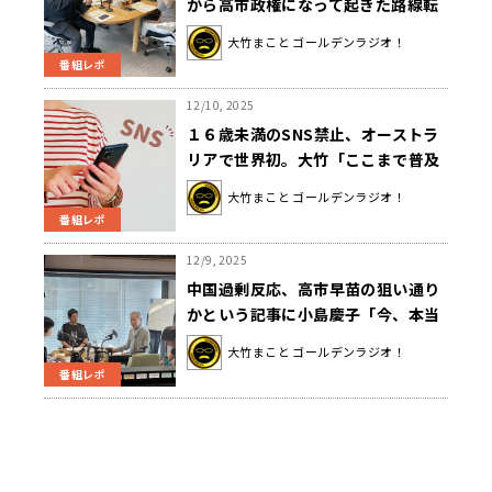
から高市政権になって起きた路線転
換
大竹まこと ゴールデンラジオ！
番組レポ
12/10, 2025
１６歳未満のSNS禁止、オーストラ
リアで世界初。大竹「ここまで普及
した段階では難しい問題」
大竹まこと ゴールデンラジオ！
番組レポ
12/9, 2025
中国過剰反応、高市早苗の狙い通り
かという記事に小島慶子「今、本当
に踏みとどまらなければならない」
大竹まこと ゴールデンラジオ！
番組レポ