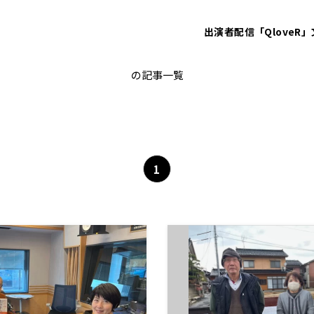
出演者
配信「QloveR」
能登半島地震
の記事一覧
1