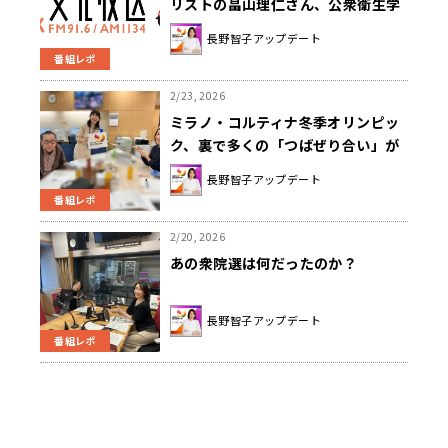
リストの畠山理仁さん、公衆衛生学
者の林英恵さんでした！！
長野智子アップデート
番組レポ
2/23, 2026
ミラノ・コルティナ冬季オリンピッ
ク、裏で多くの「つばぜり合い」が
起きていた
長野智子アップデート
番組レポ
2/20, 2026
あの衆院選は何だったのか？
長野智子アップデート
番組レポ