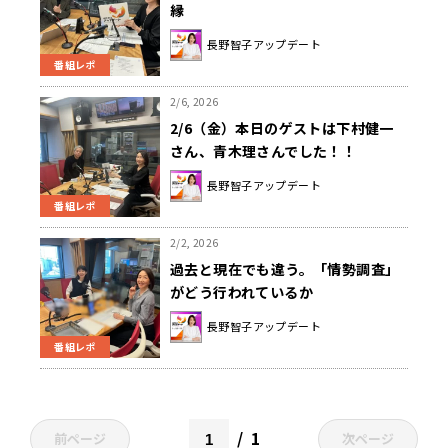
縁
長野智子アップデート
番組レポ
2/6, 2026
2/6（金）本日のゲストは下村健一
さん、青木理さんでした！！
長野智子アップデート
番組レポ
2/2, 2026
過去と現在でも違う。「情勢調査」
がどう行われているか
長野智子アップデート
番組レポ
1
前ページ
次ページ