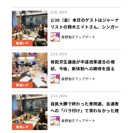
2/20, 2026
2/20（金）本日のゲストはジャーナ
リストの鈴木エイトさん、シンガー
ソングライターのダイヤモンド☆ユ
長野智子アップデート
カイさんでした！！
番組レポ
2/16, 2026
有田芳生議員が中道改革連合の現
状、今後、新体制への期待を語る
長野智子アップデート
番組レポ
2/13, 2026
自民大勝で終わった衆院選。当選者
への「バラ付け」で笑わなかった理
由とは？
長野智子アップデート
番組レポ