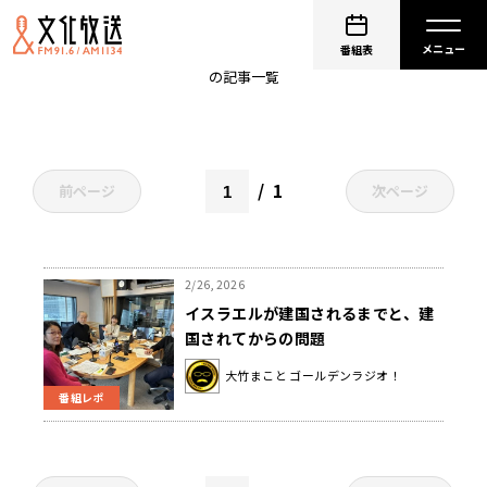
イスラエル
番組表
の記事一覧
1
前ページ
次ページ
2/26, 2026
イスラエルが建国されるまでと、建
国されてからの問題
大竹まこと ゴールデンラジオ！
番組レポ