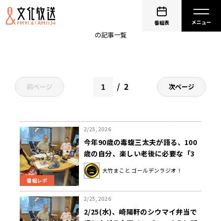
ゴールデンラジオ
番組表
の記事一覧
2
前ページ
次ページ
2/25, 2026
今年90歳の毒蝮三太夫が語る、100
歳の自分、楽しい老後に必要な「3
つのベル」
大竹まこと ゴールデンラジオ！
番組レポ
2/25, 2026
2/25(水)、崎陽軒のシウマイ弁当で