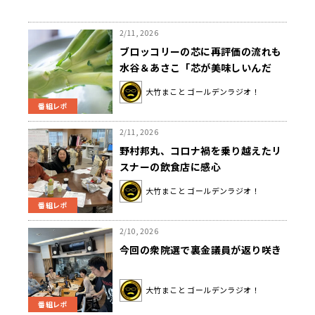
2/11, 2026
ブロッコリーの芯に再評価の流れも
水谷＆あさこ「芯が美味しいんだ
よ」と熱弁
大竹まこと ゴールデンラジオ！
番組レポ
2/11, 2026
野村邦丸、コロナ禍を乗り越えたリ
スナーの飲食店に感心
大竹まこと ゴールデンラジオ！
番組レポ
2/10, 2026
今回の衆院選で裏金議員が返り咲き
大竹まこと ゴールデンラジオ！
番組レポ