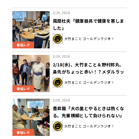
2/24, 2026
風間杜夫「健康器具で健康を害しま
した」
大竹まこと ゴールデンラジオ！
番組レポ
2/19, 2026
2/18(水)、大竹まこと＆野村邦丸、
鼻先がちょっと赤い！？メダルラッ
シュのミラノから中継も！
大竹まこと ゴールデンラジオ！
番組レポ
2/18, 2026
豊昇龍「大の里とやるときは熱くな
る。先輩横綱として負けられない」
大竹まこと ゴールデンラジオ！
番組レポ