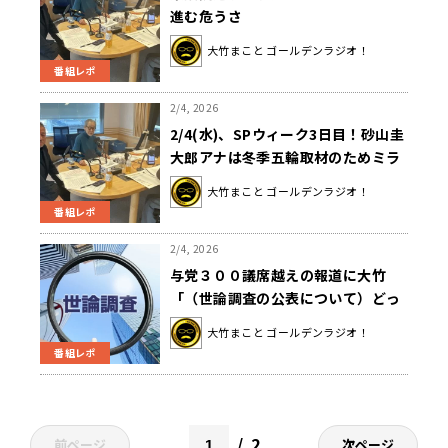
進む危うさ
大竹まこと ゴールデンラジオ！
番組レポ
2/4, 2026
2/4(水)、SPウィーク3日目！砂山圭
大郎アナは冬季五輪取材のためミラ
ノへ！現地からの中継も！ゲストの
大竹まこと ゴールデンラジオ！
神保哲生氏が衆院選について徹底解
番組レポ
説！
2/4, 2026
与党３００議席越えの報道に大竹
「（世論調査の公表について）どっ
ちがいいのかよくわからない」
大竹まこと ゴールデンラジオ！
番組レポ
2
前ページ
次ページ