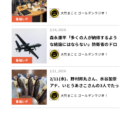
大竹まこと ゴールデンラジオ！
番組レポ
2/16, 2026
森永康平「多くの人が納得するよう
な結論にはならない」防衛省のドロ
ーン導入に波紋
大竹まこと ゴールデンラジオ！
番組レポ
2/11, 2026
2/11(水)、野村邦丸さん、水谷加奈
アナ、いとうあさこさんの3人でたっ
ぷりお送りしました！砂山圭大郎ア
大竹まこと ゴールデンラジオ！
ナのミラノ生活とは？
番組レポ