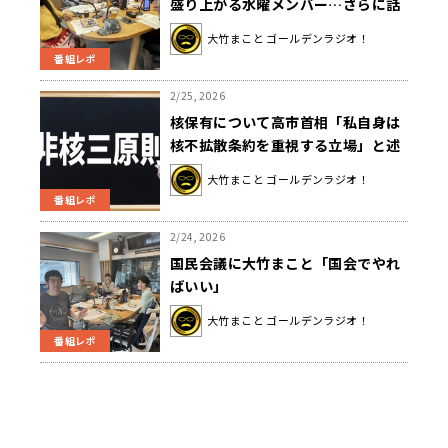
盛り上がる水曜メンバー…さらに話
題は広がって“求肥”を語り合う！？
大竹まこと ゴールデンラジオ！
番組レポ
2/25, 2026
核保有について高市首相「私自身は
核不拡散条約を重視する立場」と述
べるも、大竹「重視する立場という
大竹まこと ゴールデンラジオ！
のが、何とも曖昧」
番組レポ
2/24, 2026
国民会議に大竹まこと「国会でやれ
ばいい」
大竹まこと ゴールデンラジオ！
番組レポ