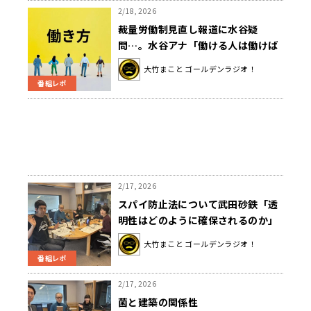
2/18, 2026
裁量労働制見直し報道に水谷疑
問…。水谷アナ「働ける人は働けば
いいし、働けない人は無理しなくて
大竹まこと ゴールデンラジオ！
いい」大竹「今度立候補してくださ
番組レポ
い」
2/17, 2026
スパイ防止法について武田砂鉄「透
明性はどのように確保されるのか」
大竹まこと ゴールデンラジオ！
番組レポ
2/17, 2026
菌と建築の関係性