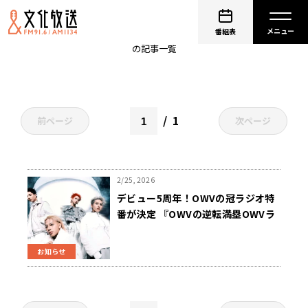
デビュー5周年
番組表
の記事一覧
1
前ページ
次ページ
2/25, 2026
デビュー5周年！OWVの冠ラジオ特
番が決定 『OWVの逆転満塁OWVラ
ン！』 3/5(木) 午後7時から生放送
お知らせ