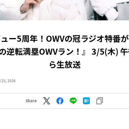
ュー5周年！OWVの冠ラジオ特番
の逆転満塁OWVラン！』 3/5(木) 
ら生放送
/25, 2026
Share