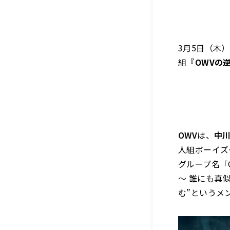
3月5日（木
組
『OWVの
OWV
は、
中
人組ボーイズ
グループ名「OW
～ 誰にも真
む”というメ