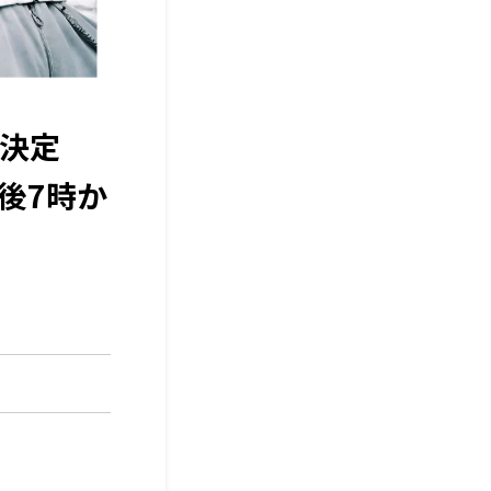
が決定
午後7時か