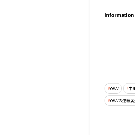
Information
OWV
中
OWVの逆転満