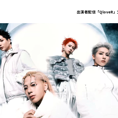
出演者
配信「QloveR」