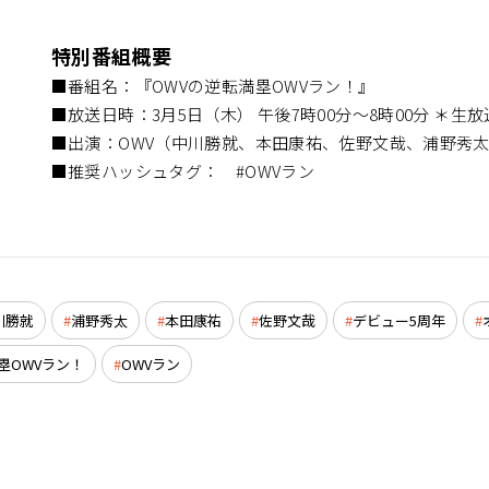
特別番組概要
■番組名：『OWVの逆転満塁OWVラン！』
■放送日時：3月5日（木） 午後7時00分～8時00分 ＊生放
■出演：OWV（中川勝就、本田康祐、佐野文哉、浦野秀
■推奨ハッシュタグ： #OWVラン
川勝就
浦野秀太
本田康祐
佐野文哉
デビュー5周年
塁OWVラン！
OWVラン