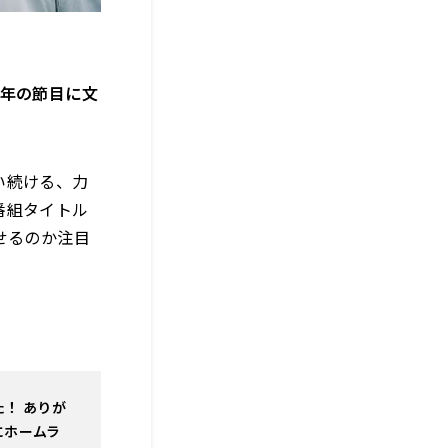
周年の節目に文
い続ける、力
番組タイトル
せるのか注目
！ ありが
にホームラ