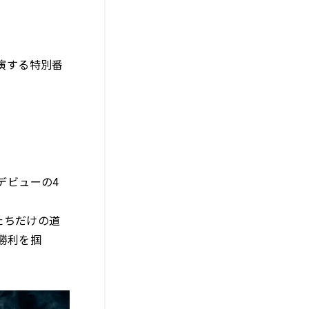
演する特別番
月デビューの4
む僕たちだけの道
勝利を掴