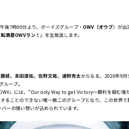
）午後7時00分より、ボーイズグループ・
OWV（オウブ
）が出
逆転満塁OWVラン！
』を生放送します。
川勝就、本田康祐、佐野文哉、浦野秀太
からなる、2020年9
グループ。
V」には、“Our only Way to get Victory～勝利を掴
似することのできない唯一無二のグループとなり、この世界で
ンバーの強い想いが込められています。