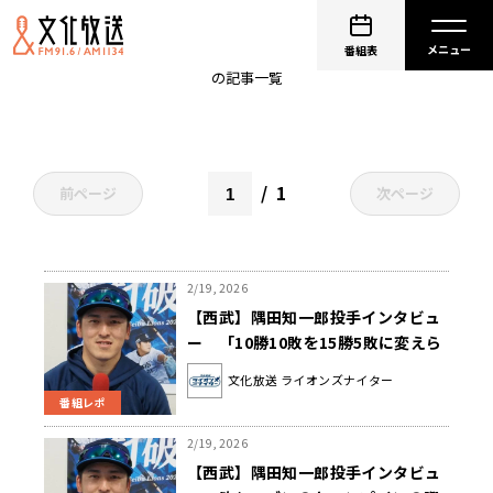
隅田知一郎
番組表
の記事一覧
1
前ページ
次ページ
2/19, 2026
【西武】隅田知一郎投手インタビュ
ー 「10勝10敗を15勝5敗に変えら
れるように」
文化放送 ライオンズナイター
番組レポ
2/19, 2026
【西武】隅田知一郎投手インタビュ