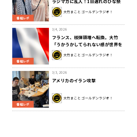
ラジマガに乱入！1日遅れのひな祭
り、いとうあさこさん、水谷加奈ア
大竹まこと ゴールデンラジオ！
ナと三人官女ならぬ三人患者で大騒
番組レポ
ぎ！？
3/4, 2026
フランス、核弾頭増へ転換。大竹
「うかうかしてられない感が世界を
覆い始めた」
大竹まこと ゴールデンラジオ！
番組レポ
3/3, 2026
アメリカのイラン攻撃
大竹まこと ゴールデンラジオ！
番組レポ