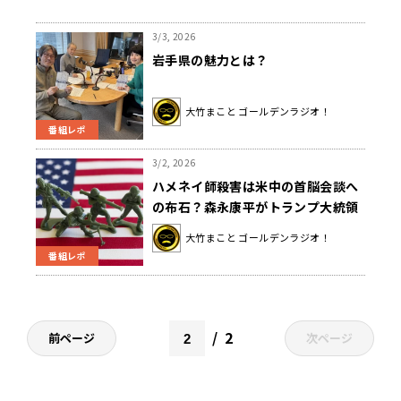
3/3, 2026
岩手県の魅力とは？
大竹まこと ゴールデンラジオ！
番組レポ
3/2, 2026
ハメネイ師殺害は米中の首脳会談へ
の布石？森永康平がトランプ大統領
のねらいを考察
大竹まこと ゴールデンラジオ！
番組レポ
2
前ページ
次ページ