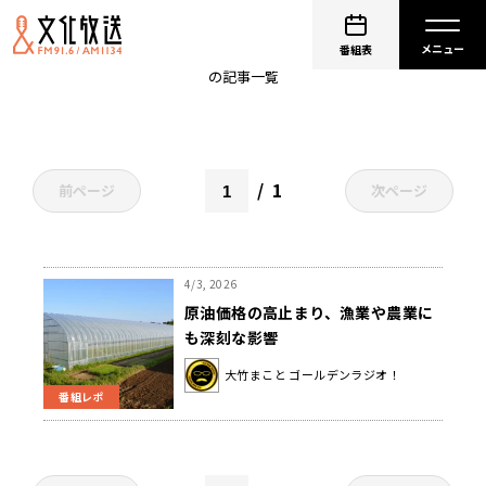
農業
番組表
の記事一覧
1
前ページ
次ページ
4/3, 2026
原油価格の高止まり、漁業や農業に
も深刻な影響
大竹まこと ゴールデンラジオ！
番組レポ