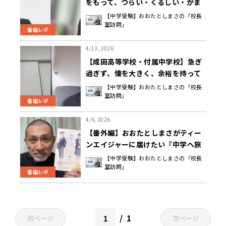
をもって、つらい・くるしい・がま
んを経験させると、心が折れにくく
【中学受験】おおたとしまさの「校長
室訪問」
育つ 谷地田 穣 校長先生
番組レポ
4/13, 2026
【成田高等学校・付属中学校】急ぎ
過ぎず、懐を大きく、余裕を持って
子どもの声を受け止めることで、心
【中学受験】おおたとしまさの「校長
室訪問」
が育っていく 鈴木 隆英 校長先生
番組レポ
4/6, 2026
【番外編】おおたとしまさがティー
ンエイジャーに届けたい『中学へ旅
立つ君へ 13歳からの一番大切なこ
【中学受験】おおたとしまさの「校長
室訪問」
と』
番組レポ
1
前ページ
次ページ