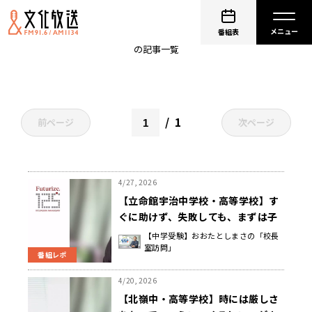
進学
番組表
の記事一覧
1
前ページ
次ページ
4/27, 2026
【立命館宇治中学校・高等学校】す
ぐに助けず、失敗しても、まずは子
どもが自ら考えて主体的な行動で最
【中学受験】おおたとしまさの「校長
室訪問」
後までやり抜く力が大切 横澤 広久
番組レポ
校長先生
4/20, 2026
【北嶺中・高等学校】時には厳しさ