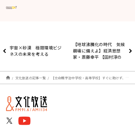
【地球沸騰化の時代 気候
宇宙×砂漠 極限環境ビジ
崩壊に備えよ】経済思想
ネスの未来を考える
家・斎藤幸平 【田村淳の
NewsCLUB 2026年4月25
日前半】
文化放送の記事一覧
【立命館宇治中学校・高等学校】すぐに助けず、失敗しても、まずは子どもが自ら考えて主体的な行動で最後までやり抜く力が大切 横澤 広久 校長先生