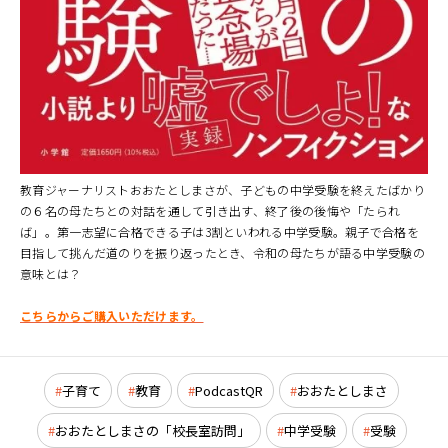
教育ジャーナリストおおたとしまさが、子どもの中学受験を終えたばかり
の６名の母たちとの対話を通して引き出す、終了後の後悔や「たられ
ば」。第一志望に合格できる子は3割といわれる中学受験。親子で合格を
目指して挑んだ道のりを振り返ったとき、令和の母たちが語る中学受験の
意味とは？
こちらからご購入いただけます。
子育て
教育
PodcastQR
おおたとしまさ
おおたとしまさの「校長室訪問」
中学受験
受験