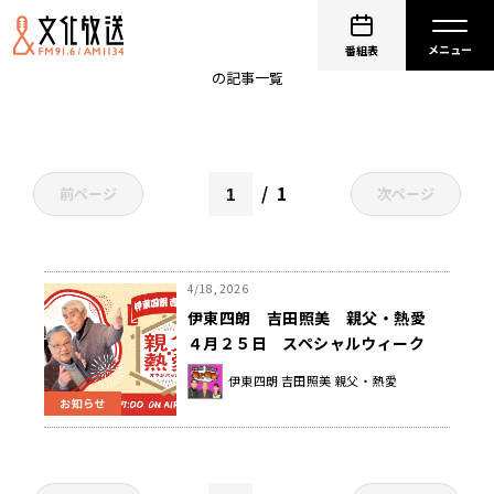
AM1134
番組表
の記事一覧
1
前ページ
次ページ
4/18, 2026
伊東四朗 吉田照美 親父・熱愛
４月２５日 スペシャルウィーク
は 『大好きなのに○○過ぎて聞き
伊東四朗 吉田照美 親父・熱愛
たくない曲リクエスト』
お知らせ