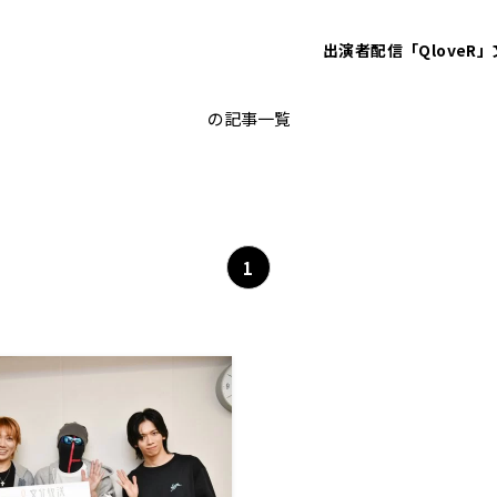
出演者
配信「QloveR」
eoheoh
の記事一覧
1