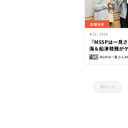
お知らせ
4/21, 2026
『MSSPは一見
海＆船津稜雅が
な時間でした！
MSSPは一見さん
前ページ