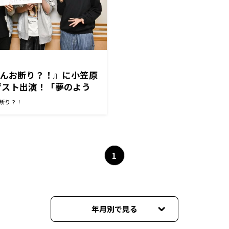
さんお断り？！』に小笠原
ゲスト出演！「夢のよう
」
お断り？！
1
年月別で見る