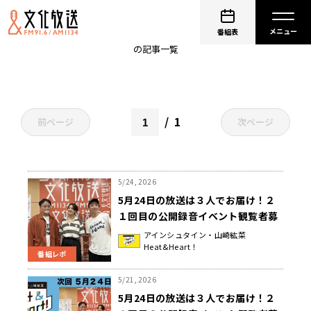
お笑い芸人
番組表
の記事一覧
1
前ページ
次ページ
5/24, 2026
5月24日の放送は３人でお届け！２
１回目の公開録音イベント観覧者募
集が今日まで！『アインシュタイ
アインシュタイン・山崎紘菜
Heat&Heart！
ン・山崎紘菜 Heat&Heart!』
番組レポ
5/21, 2026
5月24日の放送は３人でお届け！２