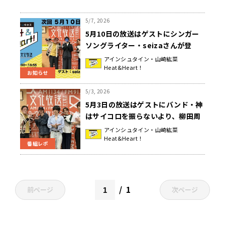
5/7, 2026
5月10日の放送はゲストにシンガー
ソングライター・seizaさんが登
場！『アインシュタイン・山崎紘菜
アインシュタイン・山崎紘菜
Heat&Heart！
Heat&Heart!』
お知らせ
5/3, 2026
5月3日の放送はゲストにバンド・神
はサイコロを振らないより、柳田周
作さんと吉田喜一さんが登場！3rd
アインシュタイン・山崎紘菜
Heat&Heart！
フルアルバム制作秘話を語る！『ア
番組レポ
インシュタイン・山崎紘菜
Heat&Heart!』
1
前ページ
次ページ