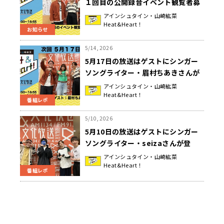
１回目の公開録音イベント観覧者募
集中！『アインシュタイン・山崎紘
アインシュタイン・山崎紘菜
Heat&Heart！
菜 Heat&Heart!』
お知らせ
5/14, 2026
5月17日の放送はゲストにシンガー
ソングライター・眉村ちあきさんが
登場！公開録音イベント観覧者募集
アインシュタイン・山崎紘菜
Heat&Heart！
中！『アインシュタイン・山崎紘菜
番組レポ
Heat&Heart!』
5/10, 2026
5月10日の放送はゲストにシンガー
ソングライター・seizaさんが登
場！２１回目の公開録音イベント開
アインシュタイン・山崎紘菜
Heat&Heart！
催決定！＆ イベント観覧者募集！
番組レポ
『アインシュタイン・山崎紘菜
Heat&Heart!』