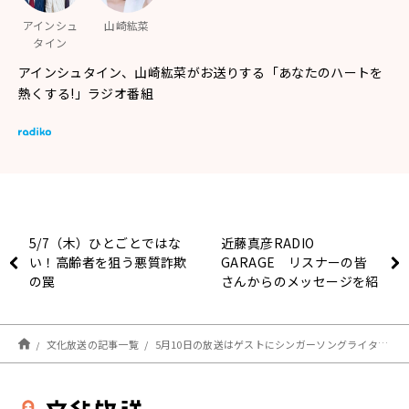
アインシュ
山崎紘菜
タイン
アインシュタイン、山崎紘菜がお送りする「あなたのハートを
熱くする!」ラジオ番組
5/7（木）ひとごとではな
近藤真彦RADIO
い！高齢者を狙う悪質詐欺
GARAGE リスナーの皆
の罠
さんからのメッセージを紹
介！
文化放送の記事一覧
5月10日の放送はゲストにシンガーソングライター・seizaさんが登場！『アインシュタイン・山崎紘菜 Heat&Heart!』