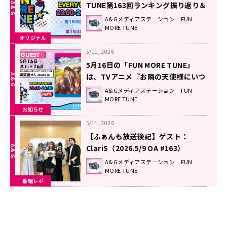
TUNE第163回ランキング振り返り＆
第164回 注目楽曲紹介
A&Gメディアステーション FUN
MORE TUNE
オリジナル
5/11, 2026
5月16日の「FUN MORE TUNE」
は、TVアニメ『お隣の天使様にいつ
の間にか駄目人間にされていた件』
A&Gメディアステーション FUN
MORE TUNE
特集！石見舞菜香さんがゲストに登
お知らせ
場！
5/11, 2026
【ふぁんも放送後記】ゲスト：
ClariS（2026.5/9 OA #163）
A&Gメディアステーション FUN
MORE TUNE
番組レポ