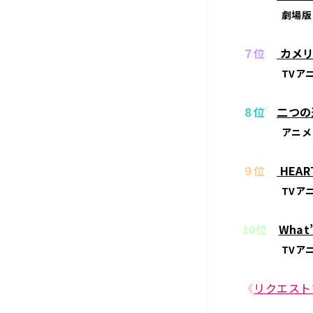
劇場版
７位
カメリ
TVア
８位
二つの道
アニメ
９位
HEAR
TVア
10位
What
TVア
《
リクエスト