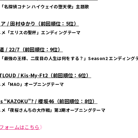
「名探偵コナン ハイウェイの堕天使」主題歌
ア / 田村ゆかり（前回順位：5位）
ニメ「エリスの聖杯」エンディングテーマ
 / 22/7（前回順位：9位）
「最強の王様、二度目の人生は何をする？」Season2 エンディング
TLOUD / Kis-My-Ft2（前回順位：6位）
ニメ「MAO」オープニングテーマ
’s “KAZOKU”? / 櫻坂46（前回順位：8位）
ニメ「夜桜さんちの大作戦」第2期オープニングテーマ
フォームはこちら
》