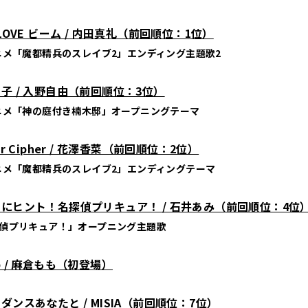
 LOVE ビーム / 内田真礼（前回順位：1位）
ニメ「魔都精兵のスレイブ2」エンディング主題歌2
子 / 入野自由（前回順位：3位）
ニメ「神の庭付き楠木邸」オープニングテーマ
er Cipher / 花澤香菜（前回順位：2位）
ニメ「魔都精兵のスレイブ2」エンディングテーマ
にヒント！名探偵プリキュア！ / 石井あみ（前回順位：4位
偵プリキュア！」オープニング主題歌
b / 麻倉もも（初登場）
ダンスあなたと / MISIA（前回順位：7位）