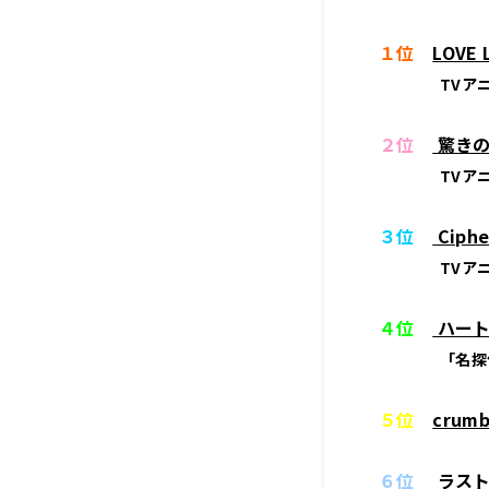
１位
LOVE
TVア
２位
驚きの
TVア
３位
Ciph
TVア
４位
ハート
「名探
５位
crum
６位
ラスト