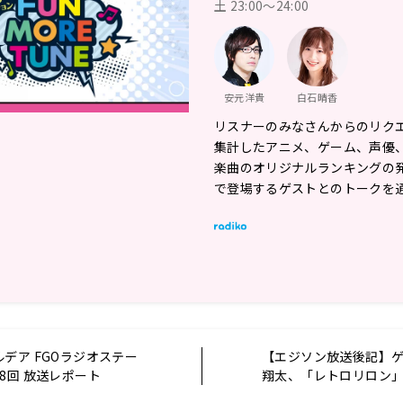
土 23:00～24:00
安元洋貴
白石晴香
リスナーのみなさんからのリク
集計したアニメ、ゲーム、声優
楽曲のオリジナルランキングの
で登場するゲストとのトークを
デア FGOラジオステー
【エジソン放送後記】
8回 放送レポート
翔太、「レトロリロン」涼
年5月9日放送回