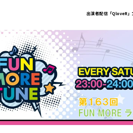
出演者
配信「QloveR」