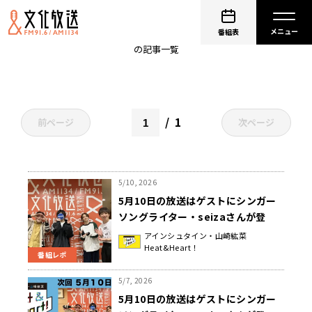
シンガーソングライター
番組表
の記事一覧
1
前ページ
次ページ
5/10, 2026
5月10日の放送はゲストにシンガー
ソングライター・seizaさんが登
場！２１回目の公開録音イベント開
アインシュタイン・山崎紘菜
Heat&Heart！
催決定！＆ イベント観覧者募集！
番組レポ
『アインシュタイン・山崎紘菜
Heat&Heart!』
5/7, 2026
5月10日の放送はゲストにシンガー