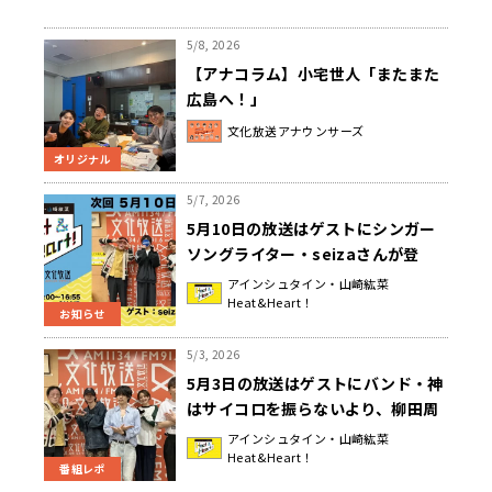
5/8, 2026
【アナコラム】小宅世人「またまた
広島へ！」
文化放送アナウンサーズ
オリジナル
5/7, 2026
5月10日の放送はゲストにシンガー
ソングライター・seizaさんが登
場！『アインシュタイン・山崎紘菜
アインシュタイン・山崎紘菜
Heat&Heart！
Heat&Heart!』
お知らせ
5/3, 2026
5月3日の放送はゲストにバンド・神
はサイコロを振らないより、柳田周
作さんと吉田喜一さんが登場！3rd
アインシュタイン・山崎紘菜
Heat&Heart！
フルアルバム制作秘話を語る！『ア
番組レポ
インシュタイン・山崎紘菜