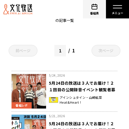
ボートレース
番組表
の記事一覧
1
前ページ
次ページ
5/24, 2026
5月24日の放送は３人でお届け！２
１回目の公開録音イベント観覧者募
集が今日まで！『アインシュタイ
アインシュタイン・山崎紘菜
Heat&Heart！
ン・山崎紘菜 Heat&Heart!』
番組レポ
5/21, 2026
5月24日の放送は３人でお届け！２