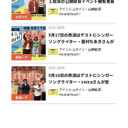
１回目の公開録音イベント観覧者募
集中！『アインシュタイン・山崎紘
アインシュタイン・山崎紘菜
Heat&Heart！
菜 Heat&Heart!』
お知らせ
5/14, 2026
5月17日の放送はゲストにシンガー
ソングライター・眉村ちあきさんが
登場！公開録音イベント観覧者募集
アインシュタイン・山崎紘菜
Heat&Heart！
中！『アインシュタイン・山崎紘菜
番組レポ
Heat&Heart!』
5/10, 2026
5月10日の放送はゲストにシンガー
ソングライター・seizaさんが登
場！２１回目の公開録音イベント開
アインシュタイン・山崎紘菜
Heat&Heart！
催決定！＆ イベント観覧者募集！
番組レポ
『アインシュタイン・山崎紘菜
Heat&Heart!』