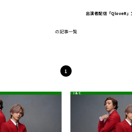
出演者
配信「QloveR」
堂本光一
の記事一覧
1