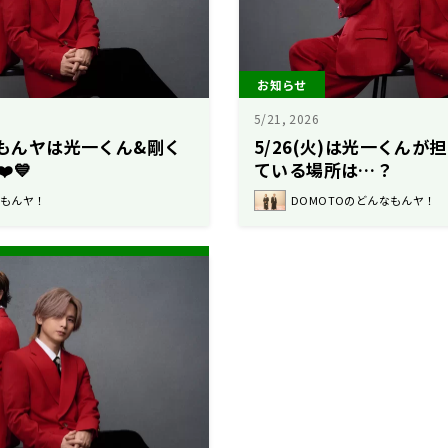
お知らせ
5/21, 2026
んなもんヤは光一くん&剛く
5/26(火)は光一くん
️💙
ている場所は…？
なもんヤ！
DOMOTOのどんなもんヤ！