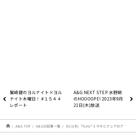
鷲崎健のヨルナイト×ヨル
A&G NEXT STEP 水野朔
ナイト木曜日！ #１５４４
のHOOOOPE! 2023年9月
レポート
21日(木)放送
A&G TOP
A&Gの記事一覧
9/21(木) 『Girls² ミサキとクレアのアニファン！』#26