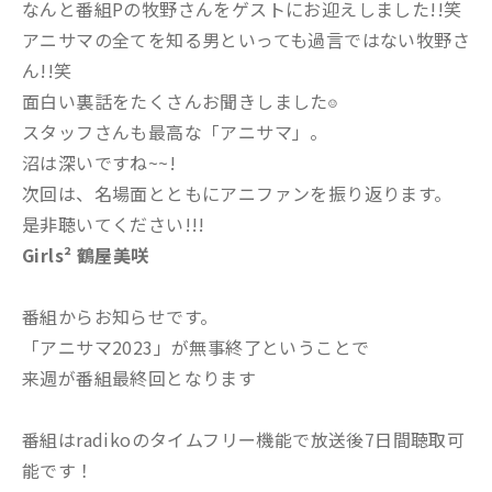
なんと番組Pの牧野さんをゲストにお迎えしました!!笑
アニサマの全てを知る男といっても過言ではない牧野さ
ん!!笑
面白い裏話をたくさんお聞きしました
☺️
スタッフさんも最高な「アニサマ」。
沼は深いですね~~!
次回は、名場面とともにアニファンを振り返ります。
是非聴いてください!!!
Girls² 鶴屋美咲
番組からお知らせです。
「アニサマ2023」が無事終了ということで
来週が番組最終回となります
番組はradikoのタイムフリー機能で放送後7日間聴取可
能です！