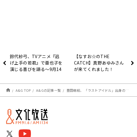
鈴代紗弓、TVアニメ『逃
【なすお☆のTHE
げ上手の若君』で亜也子を
CATCH】真野あゆみさん
演じる喜びを語る～9月14
が来てくれました！
日放送「はーい！鈴代で
す！ 今行きまーす！」
A&G TOP
A&Gの記事一覧
豊田萌絵、 「ラストアイドル」出身の後輩 白石真菜の経歴に興味津々～9月4日「豊田萌絵 with もえころがし」