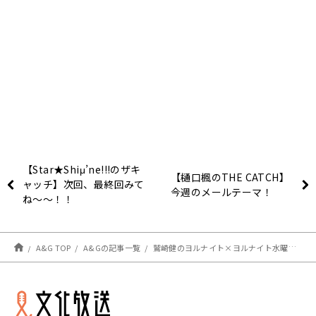
【Star★Shiμ’ne!!!のザキ
【樋口楓のTHE CATCH】
ャッチ】次回、最終回みて
今週のメールテーマ！
ね～～！！
A&G TOP
A&Gの記事一覧
鷲崎健のヨルナイト×ヨルナイト水曜日！ #１５４４ レポート