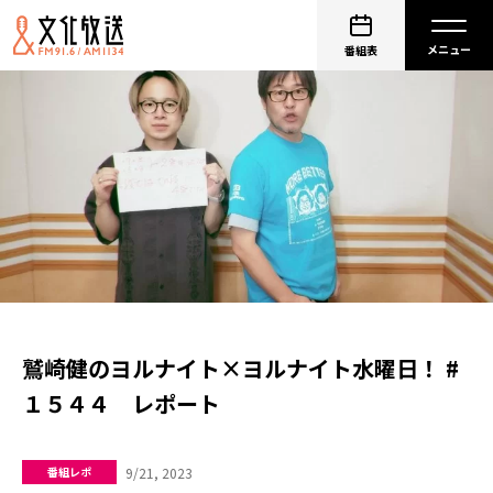
番組表
鷲崎健のヨルナイト×ヨルナイト水曜日！ #
１５４４ レポート
9/21, 2023
番組レポ