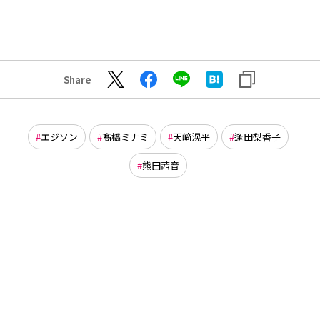
Share
エジソン
髙橋ミナミ
天﨑滉平
逢田梨香子
熊田茜音