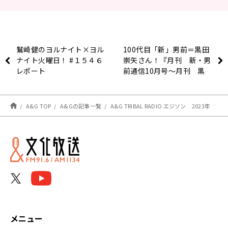
鷲崎健のヨルナイト×ヨル
100代目「新」男前＝黒田
ナイト火曜日！ #１５４６
崇矢さん！『月刊 新・男
レポート
前通信10月号～月刊 黒
田崇矢』
A&G TOP
A&Gの記事一覧
A&G TRIBAL RADIO エジソン 2023年9月9日 放送後記
メニュー