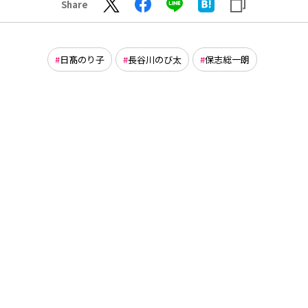
Share
日髙のり子
長谷川のび太
保志総一朗