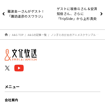
ゲストに坂泰斗さん＆安済
難波圭一さんがゲスト！
知佳さん、さらに
「諏訪道彦のスワラジ」
「fripSide」から上杉真央
さん、阿部寿世さんが登場
！エジソン10月7日
A&G TOP
A&Gの記事一覧
ノン子とのび太のアニメスクランブル 第1691回（ゲスト：保志総一朗さん）
メニュー
会社案内