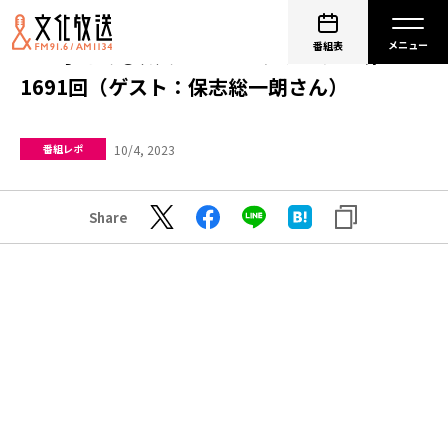
番組表
ノン子とのび太のアニメスクランブル 第
1691回（ゲスト：保志総一朗さん）
10/4, 2023
番組レポ
Share