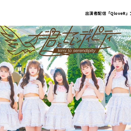
出演者
配信「QloveR」