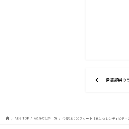
伊福部崇のラ
A&G TOP
A&Gの記事一覧
今夜18：00スタート【君とセレンディピティのT