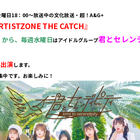
金曜日18：00～放送中の文化放送・超！A&G+
RTISTZONE THE CATCH』
君とセレン
水）から、毎週水曜日
はアイドルグループ
生出演
します。
集中です。お楽しみに！