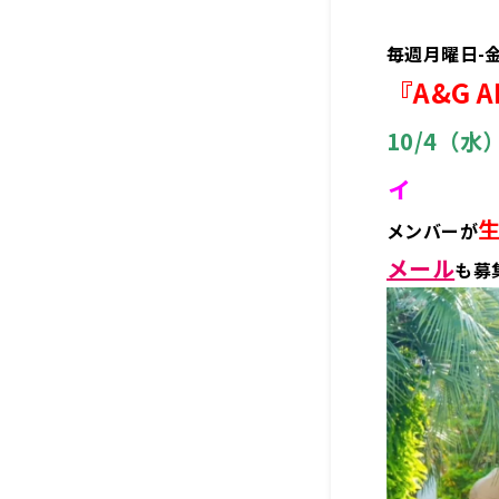
毎週月曜日-
『A&G A
10/4（
ィ
メンバーが
メール
も募