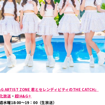
G ARTIST ZONE
君とセレンディピティのTHE CATCH』
化放送
・
超!A&G＋
水曜18:00～19：00（生放送）