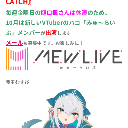
CATCH』
毎週金曜日の
樋口楓さんは休演
のため、
10月は新しい
VTuber
のハコ「みゅ～らい
ぶ」メンバー
出演
が
します。
メール
も募集中です。お楽しみに！
我王むすび