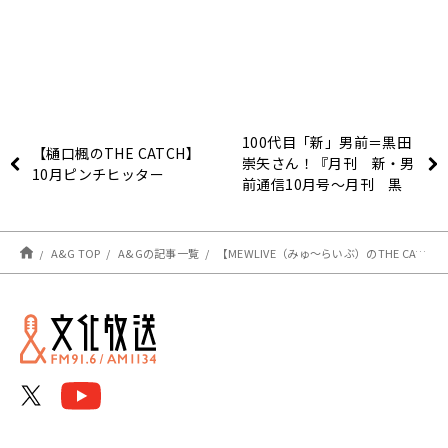
100代目「新」男前＝黒田
【樋口楓のTHE CATCH】
崇矢さん！『月刊 新・男
10月ピンチヒッター
前通信10月号～月刊 黒
田崇矢』
A&G TOP
A&Gの記事一覧
【MEWLIVE（みゅ～らいぶ）のTHE CATCH】（金）ピンチヒッター