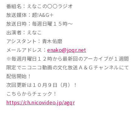
番組名：えなこの〇〇ラジオ
放送媒体：超!A&G＋
放送日時：毎週日曜１５時～
出演者：えなこ
アシスタント：青木佑磨
メールアドレス：
enako@joqr.net
※毎週月曜日１２時から最新回のアーカイブが１週間
限定でニコニコ動画の文化放送Ａ＆Ｇチャンネルにて
配信開始！
次回更新は１０月９日（月）！
こちらからチェック！
https://ch.nicovideo.jp/agqr