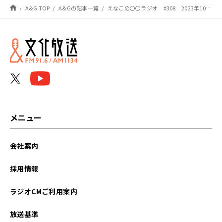
Stories〜】
A&G TOP
A&Gの記事一覧
えなこの〇〇ラジオ #308 2023年10月8日放送分 感想
メニュー
会社案内
採用情報
ラジオCMご利用案内
放送基準