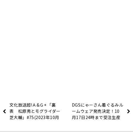
文化放送超!Ａ&Ｇ+ 「裏
DGSにゃーさん着ぐるみル
表 松原秀とモグライダー
ームウェア発売決定！10
芝大輔」#75(2023年10月
月17日24時まで受注生産
2日放送分)
予約受付中！【神谷浩史・
小野大輔のDearGirl〜