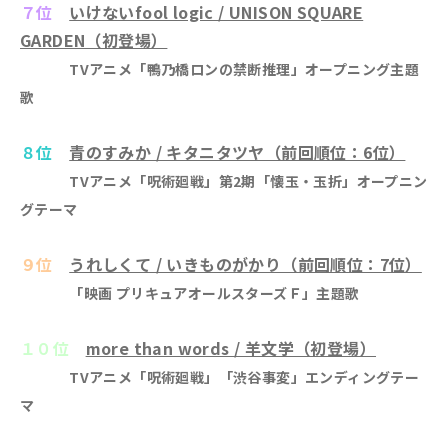
７位
いけないfool logic / UNISON SQUARE
GARDEN（初登場）
TVアニメ「鴨乃橋ロンの禁断推理」オープニング主題
歌
８位
青のすみか / キタニタツヤ（前回順位：6位）
TVアニメ「呪術廻戦」第2期「懐玉・玉折」オープニン
グテーマ
９位
うれしくて / いきものがかり（前回順位：7位）
「映画 プリキュアオールスターズＦ」主題歌
１０位
more than words / 羊文学（初登場）
TVアニメ「呪術廻戦」「渋谷事変」エンディングテー
マ